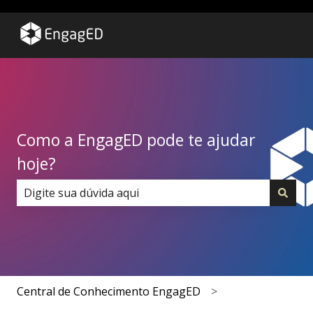
Como a EngagED pode te ajudar
hoje?
Não há sugestões porque o campo de pesquisa está 
Central de Conhecimento EngagED