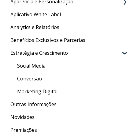
Aparência e Personalização
Gestão de usuários
Recebedores e Movimentações
Aplicativo White Label
✦ Inteligência Artificial
URL Personalizada
Analytics e Relatórios
Personalizações Gerais
Benefícios Exclusivos e Parcerias
Estratégia e Crescimento
Social Media
Conversão
Marketing Digital
Outras Informações
Novidades
Premiações