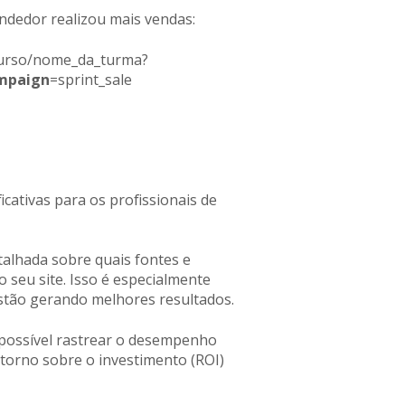
dedor realizou mais vendas:
curso/nome_da_turma?
mpaign
=sprint_sale
ativas para os profissionais de
alhada sobre quais fontes e
 seu site. Isso é especialmente
stão gerando melhores resultados.
ossível rastrear o desempenho
etorno sobre o investimento (ROI)