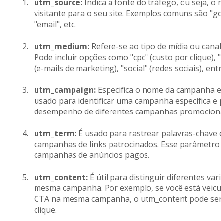
utm_source:
Indica a fonte do tráfego, ou seja, o
visitante para o seu site. Exemplos comuns são "go
"email", etc.
utm_medium:
Refere-se ao tipo de mídia ou cana
Pode incluir opções como "cpc" (custo por clique), 
(e-mails de marketing), "social" (redes sociais), ent
utm_campaign:
Especifica o nome da campanha e
usado para identificar uma campanha específica e p
desempenho de diferentes campanhas promociona
utm_term:
É usado para rastrear palavras-chave 
campanhas de links patrocinados. Esse parâmetro 
campanhas de anúncios pagos.
utm_content:
É útil para distinguir diferentes v
mesma campanha. Por exemplo, se você está veic
CTA na mesma campanha, o utm_content pode ser u
clique.