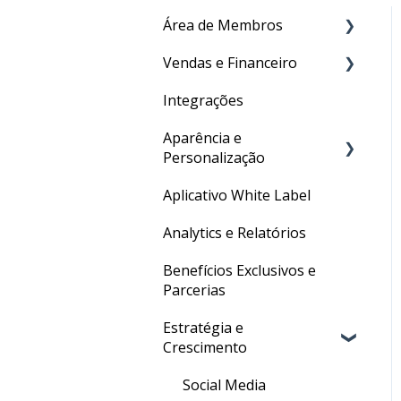
Área de Membros
Vendas e Financeiro
Criação de conteúdo
Integrações
Certificado
Checkout
Aparência e
Gestão de usuários
Recebedores e
Personalização
Movimentações
Aplicativo White Label
✦ Inteligência Artificial
URL Personalizada
Analytics e Relatórios
Personalizações Gerais
Benefícios Exclusivos e
Parcerias
Estratégia e
Crescimento
Social Media