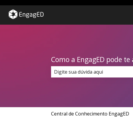
Como a EngagED pode te 
Não há sugestões porque o campo
Central de Conhecimento EngagED