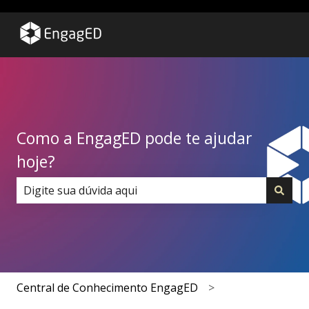
Como a EngagED pode te ajudar
hoje?
Não há sugestões porque o campo de pesquisa está 
Central de Conhecimento EngagED