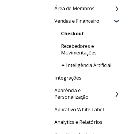
Área de Membros
Vendas e Financeiro
Criação de conteúdo
Certificado
Checkout
Gestão de usuários
Recebedores e
Movimentações
✦ Inteligência Artificial
Integrações
Aparência e
Personalização
Aplicativo White Label
URL Personalizada
Analytics e Relatórios
Personalizações Gerais