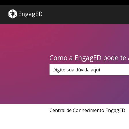
Como a EngagED pode te 
Não há sugestões porque o campo
Central de Conhecimento EngagED