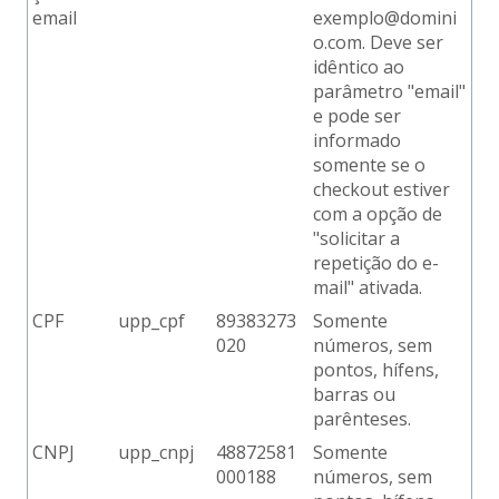
email
exemplo@domini
o.com. Deve ser
idêntico ao
parâmetro "email"
e pode ser
informado
somente se o
checkout estiver
com a opção de
"solicitar a
repetição do e-
mail" ativada.
CPF
upp_cpf
89383273
Somente
020
números, sem
pontos, hífens,
barras ou
parênteses.
CNPJ
upp_cnpj
48872581
Somente
000188
números, sem