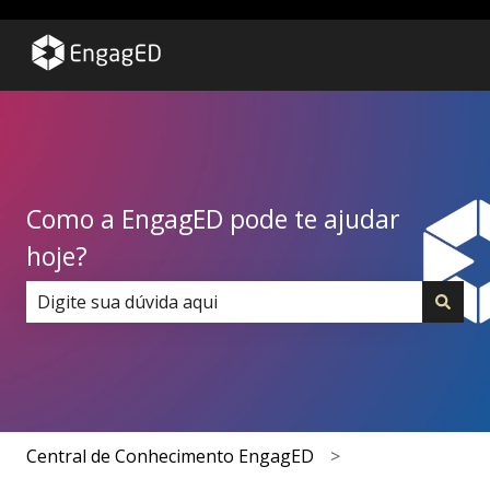
Como a EngagED pode te ajudar
hoje?
Não há sugestões porque o campo de pesquisa está 
Central de Conhecimento EngagED