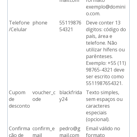
mail.com
formato
exemplo@domini
o.com.
Telefone
phone
55119876
Deve conter 13
/Celular
54321
dígitos: código do
país, área e
telefone. Não
utilizar hífens ou
parênteses.
Exemplo: +55 (11)
98765-4321 deve
ser escrito como
5511987654321.
Cupom
voucher_c
blackfrida
Texto simples,
de
ode
y24
sem espaços ou
desconto
caracteres
especiais
(opcional).
Confirma
confirm_e
pedro@g
Email válido no
ção de
mail
mail.com
formato