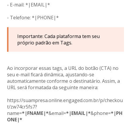
- E-mail: *|EMAIL|*
- Telefone: *|PHONE|*
Importante: Cada plataforma tem seu
próprio padrão em Tags.
Ao incorporar essas tags, a URL do botão (CTA) no
seu e-mail ficará dinâmica, ajustando-se
automaticamente conforme o destinatário. Assim, a
URL será formatada da seguinte maneira:
https://suampresa.online.engaged.com.br/p/checkou
t/zw74cr5fs7?
name=
*|FNAME|*
&email=
*|EMAIL|*
&phone=
*|PH
ONE|*