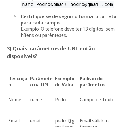
name=Pedro&email=pedro@gmail.com
Certifique-se de seguir o formato correto
para cada campo
.
Exemplo: O telefone deve ter 13 dígitos, sem
hífens ou parênteses.
3) Quais parâmetros de URL então
disponíveis?
Descriçã
Parâmetr
Exemplo
Padrão do
o
o na URL
de Valor
parâmetro
Nome
name
Pedro
Campo de Texto.
Email
email
pedro@g
Email válido no