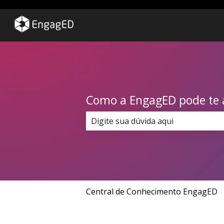
Como a EngagED pode te 
Não há sugestões porque o campo
Central de Conhecimento EngagED