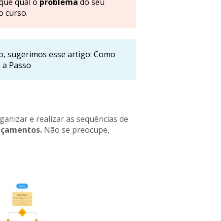
fique qual o
problema
do seu
o curso.
o, sugerimos esse artigo:
Como
 a Passo
anizar e realizar as sequências de
nçamentos.
Não se preocupe,