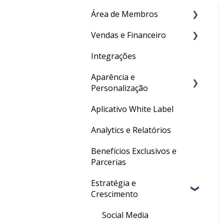
Área de Membros
Vendas e Financeiro
Criação de conteúdo
Integrações
Certificado
Checkout
Aparência e
Gestão de usuários
Recebedores e
Personalização
Movimentações
Aplicativo White Label
✦ Inteligência Artificial
URL Personalizada
Analytics e Relatórios
Personalizações Gerais
Benefícios Exclusivos e
Parcerias
Estratégia e
Crescimento
Social Media