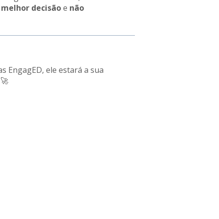
a melhor decisão
e
não
as EngagED, ele estará a sua
 🚀