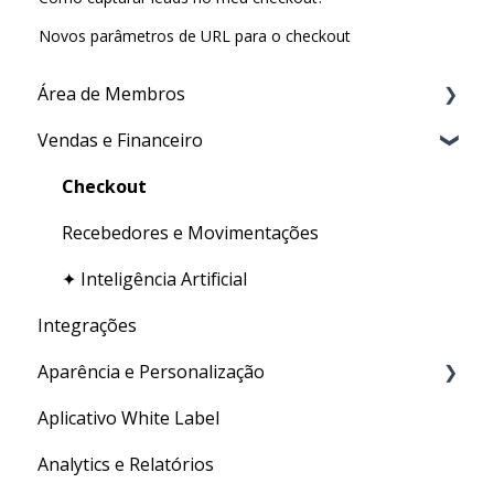
Novos parâmetros de URL para o checkout
Área de Membros
Vendas e Financeiro
Criação de conteúdo
Certificado
Checkout
Gestão de usuários
Recebedores e Movimentações
✦ Inteligência Artificial
Integrações
Aparência e Personalização
Aplicativo White Label
URL Personalizada
Analytics e Relatórios
Personalizações Gerais