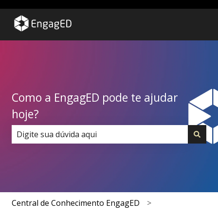
Como a EngagED pode te ajudar
hoje?
Não há sugestões porque o campo de pesquisa está 
Central de Conhecimento EngagED