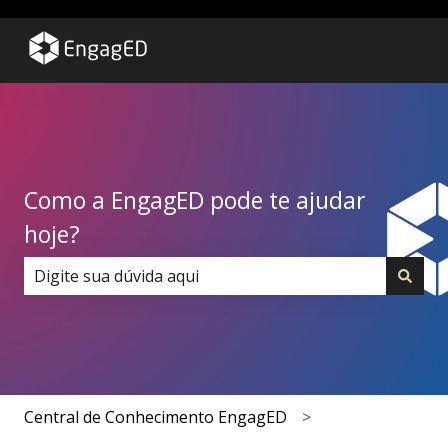
Como a EngagED pode te ajudar
hoje?
Não há sugestões porque o campo de pesquisa está 
Central de Conhecimento EngagED