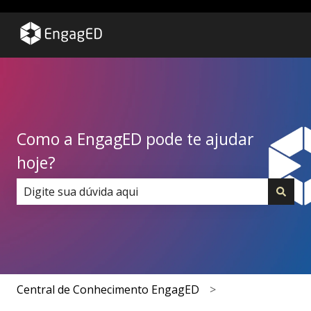
Como a EngagED pode te ajudar
hoje?
Não há sugestões porque o campo de pesquisa está 
Central de Conhecimento EngagED