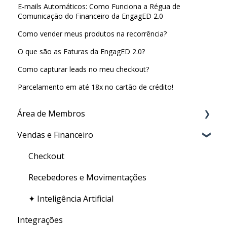
E-mails Automáticos: Como Funciona a Régua de
Comunicação do Financeiro da EngagED 2.0
Como vender meus produtos na recorrência?
O que são as Faturas da EngagED 2.0?
Como capturar leads no meu checkout?
Parcelamento em até 18x no cartão de crédito!
Área de Membros
Vendas e Financeiro
Criação de conteúdo
Certificado
Checkout
Gestão de usuários
Recebedores e Movimentações
✦ Inteligência Artificial
Integrações