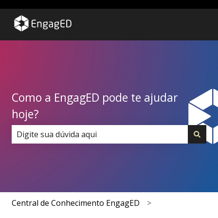
Como a EngagED pode te ajudar
hoje?
Não há sugestões porque o campo de pesquisa está 
Central de Conhecimento EngagED